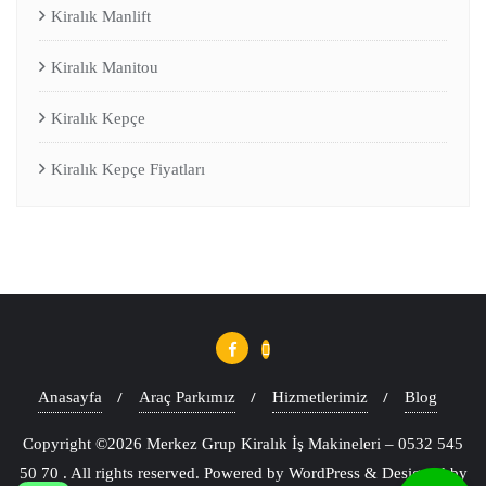
Kiralık Manlift
Kiralık Manitou
Kiralık Kepçe
Kiralık Kepçe Fiyatları
Anasayfa
Araç Parkımız
Hizmetlerimiz
Blog
Copyright ©2026 Merkez Grup Kiralık İş Makineleri – 0532 545
50 70 . All rights reserved.
Powered by
WordPress
&
Designed by