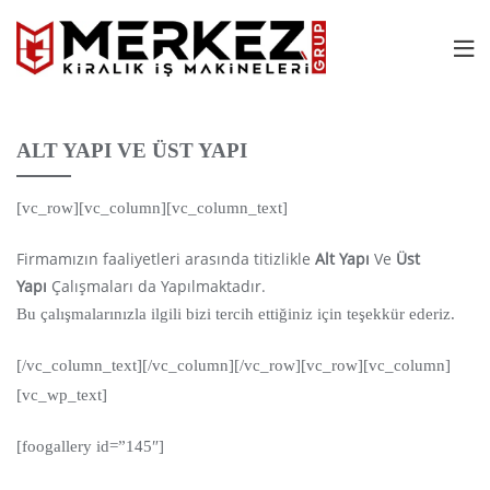
ALT YAPI VE ÜST YAPI
[vc_row][vc_column][vc_column_text]
Firmamızın faaliyetleri arasında titizlikle
Alt Yapı
Ve
Üst
Yapı
Çalışmaları da Yapılmaktadır.
Bu çalışmalarınızla ilgili bizi tercih ettiğiniz için teşekkür ederiz.
[/vc_column_text][/vc_column][/vc_row][vc_row][vc_column]
[vc_wp_text]
[foogallery id=”145″]