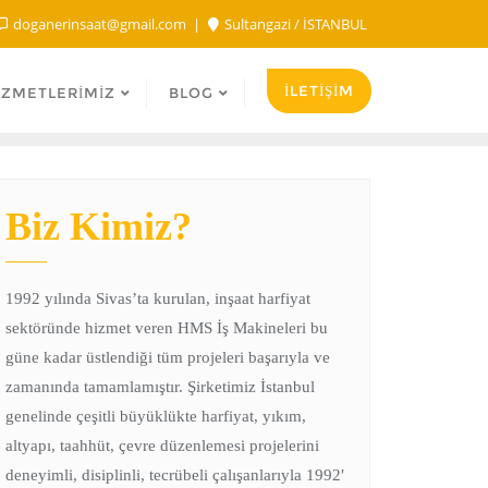
doganerinsaat@gmail.com
Sultangazi / İSTANBUL
İLETİŞİM
IZMETLERIMIZ
BLOG
Biz Kimiz?
1992 yılında Sivas’ta kurulan, inşaat harfiyat
sektöründe hizmet veren HMS İş Makineleri bu
güne kadar üstlendiği tüm projeleri başarıyla ve
zamanında tamamlamıştır. Şirketimiz İstanbul
genelinde çeşitli büyüklükte harfiyat, yıkım,
altyapı, taahhüt, çevre düzenlemesi projelerini
deneyimli, disiplinli, tecrübeli çalışanlarıyla 1992′