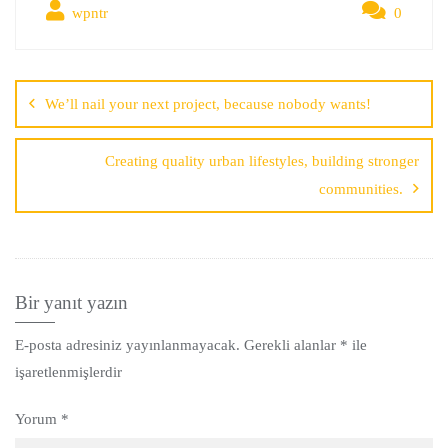
wpntr
0
We’ll nail your next project, because nobody wants!
Creating quality urban lifestyles, building stronger
communities.
Bir yanıt yazın
E-posta adresiniz yayınlanmayacak.
Gerekli alanlar
*
ile
işaretlenmişlerdir
Yorum
*