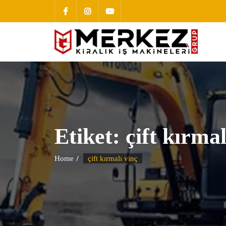
Etiket:
çift kırmal
Home
çift kırmalı vinç