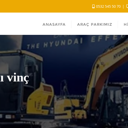
0532 545 50 70
ANASAYFA
ARAÇ PARKIMIZ
H
ı vinç