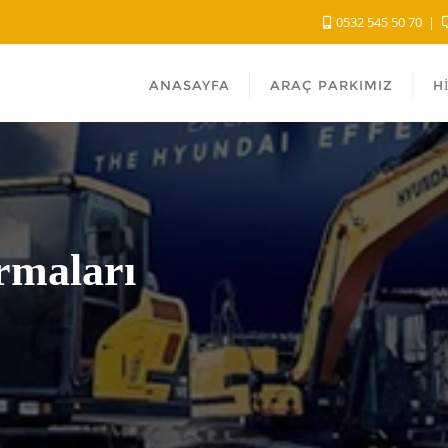
0532 545 50 70
ANASAYFA
ARAÇ PARKIMIZ
H
irmaları