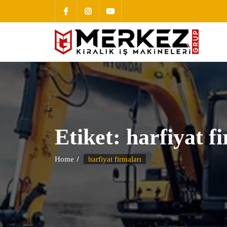
Etiket:
harfiyat f
Home
harfiyat firmaları