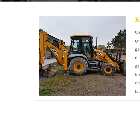
K
Öz
çe
ge
de
ge
ko
ol
ta