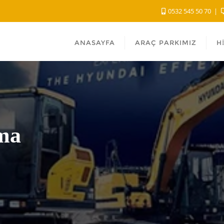
0532 545 50 70
ANASAYFA
ARAÇ PARKIMIZ
H
ama