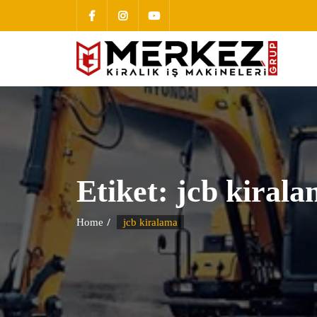
Etiket:
jcb kiral
Home
jcb kiralama