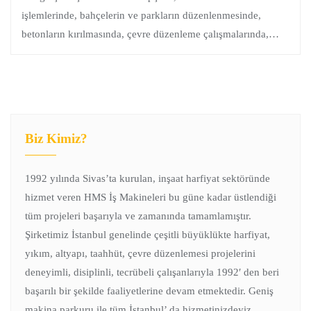
işlemlerinde, bahçelerin ve parkların düzenlenmesinde,
betonların kırılmasında, çevre düzenleme çalışmalarında,…
Biz Kimiz?
1992 yılında Sivas’ta kurulan, inşaat harfiyat sektöründe
hizmet veren HMS İş Makineleri bu güne kadar üstlendiği
tüm projeleri başarıyla ve zamanında tamamlamıştır.
Şirketimiz İstanbul genelinde çeşitli büyüklükte harfiyat,
yıkım, altyapı, taahhüt, çevre düzenlemesi projelerini
deneyimli, disiplinli, tecrübeli çalışanlarıyla 1992′ den beri
başarılı bir şekilde faaliyetlerine devam etmektedir. Geniş
makina parkuru ile tüm İstanbul’ da hizmetinizdeyiz.