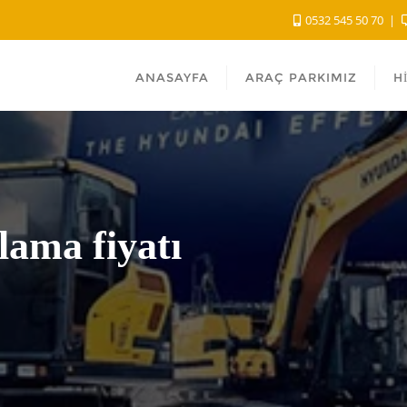
0532 545 50 70
ANASAYFA
ARAÇ PARKIMIZ
H
lama fiyatı