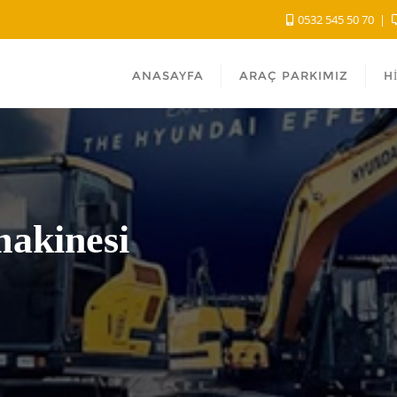
0532 545 50 70
ANASAYFA
ARAÇ PARKIMIZ
H
 makinesi