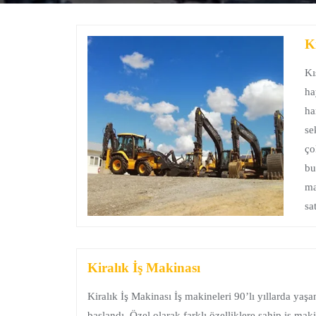
K
Kı
ha
ha
se
ço
bu
ma
sa
Kiralık İş Makinası
Kiralık İş Makinası İş makineleri 90’lı yıllarda yaşa
başlandı. Özel olarak farklı özelliklere sahip iş maki