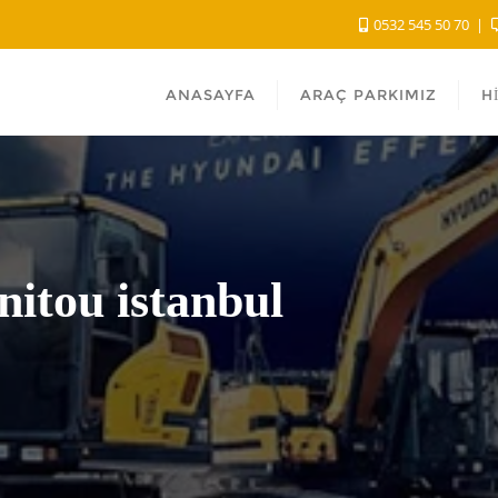
0532 545 50 70
ANASAYFA
ARAÇ PARKIMIZ
H
nitou istanbul