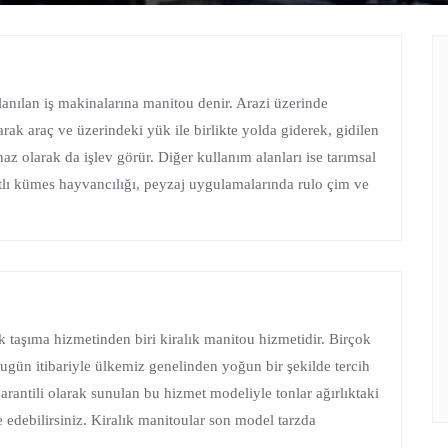
llanılan iş makinalarına manitou denir. Arazi üzerinde
arak araç ve üzerindeki yük ile birlikte yolda giderek, gidilen
z olarak da işlev görür. Diğer kullanım alanları ise tarımsal
natlı kümes hayvancılığı, peyzaj uygulamalarında rulo çim ve
k taşıma hizmetinden biri kiralık manitou hizmetidir. Birçok
bugün itibariyle ülkemiz genelinden yoğun bir şekilde tercih
rantili olarak sunulan bu hizmet modeliyle tonlar ağırlıktaki
e edebilirsiniz. Kiralık manitoular son model tarzda