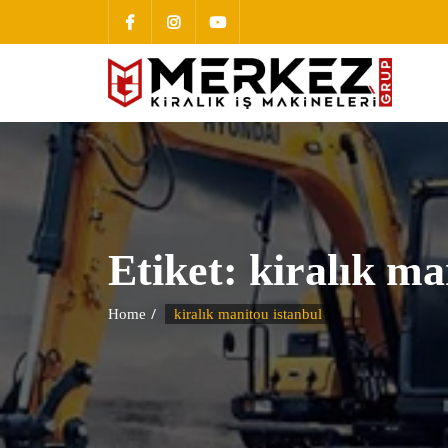
Etiket:
kiralık ma
Home
kiralık manitou istanbul