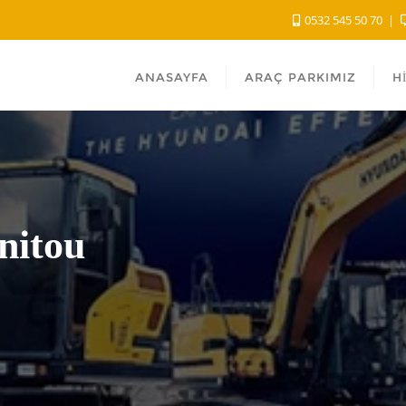
0532 545 50 70
ANASAYFA
ARAÇ PARKIMIZ
H
nitou