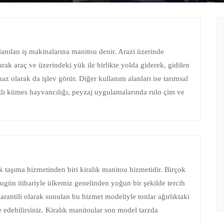
llanılan iş makinalarına manitou denir. Arazi üzerinde
arak araç ve üzerindeki yük ile birlikte yolda giderek, gidilen
z olarak da işlev görür. Diğer kullanım alanları ise tarımsal
natlı kümes hayvancılığı, peyzaj uygulamalarında rulo çim ve
k taşıma hizmetinden biri kiralık manitou hizmetidir. Birçok
bugün itibariyle ülkemiz genelinden yoğun bir şekilde tercih
rantili olarak sunulan bu hizmet modeliyle tonlar ağırlıktaki
e edebilirsiniz. Kiralık manitoular son model tarzda