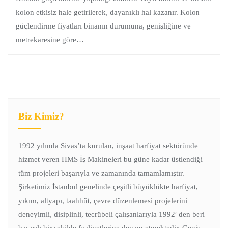
kolon etkisiz hale getirilerek, dayanıklı hal kazanır. Kolon
güçlendirme fiyatları binanın durumuna, genişliğine ve
metrekaresine göre…
Biz Kimiz?
1992 yılında Sivas’ta kurulan, inşaat harfiyat sektöründe
hizmet veren HMS İş Makineleri bu güne kadar üstlendiği
tüm projeleri başarıyla ve zamanında tamamlamıştır.
Şirketimiz İstanbul genelinde çeşitli büyüklükte harfiyat,
yıkım, altyapı, taahhüt, çevre düzenlemesi projelerini
deneyimli, disiplinli, tecrübeli çalışanlarıyla 1992′ den beri
başarılı bir şekilde faaliyetlerine devam etmektedir. Geniş