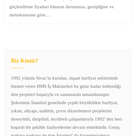
güçlendirme fiyatları binanın durumuna, genişliğine ve
metrekaresine göre…
Biz Kimiz?
1992 yılında Sivas’ta kurulan, inşaat harfiyat sektöründe
hizmet veren HMS İş Makineleri bu güne kadar üstlendiği
tüm projeleri başarıyla ve zamanında tamamlamıştır.
Şirketimiz İstanbul genelinde çeşitli büyüklükte harfiyat,
yıkım, altyapı, taahhüt, çevre düzenlemesi projelerini
deneyimli, disiplinli, tecrübeli çalışanlarıyla 1992′ den beri
başarılı bir şekilde faaliyetlerine devam etmektedir. Geniş
makina parkuru ile tüm İstanbul’ da hizmetinizdeyiz.