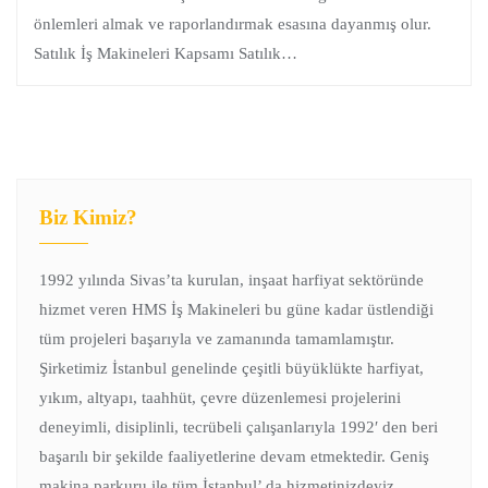
önlemleri almak ve raporlandırmak esasına dayanmış olur.
Satılık İş Makineleri Kapsamı Satılık…
Biz Kimiz?
1992 yılında Sivas’ta kurulan, inşaat harfiyat sektöründe
hizmet veren HMS İş Makineleri bu güne kadar üstlendiği
tüm projeleri başarıyla ve zamanında tamamlamıştır.
Şirketimiz İstanbul genelinde çeşitli büyüklükte harfiyat,
yıkım, altyapı, taahhüt, çevre düzenlemesi projelerini
deneyimli, disiplinli, tecrübeli çalışanlarıyla 1992′ den beri
başarılı bir şekilde faaliyetlerine devam etmektedir. Geniş
makina parkuru ile tüm İstanbul’ da hizmetinizdeyiz.