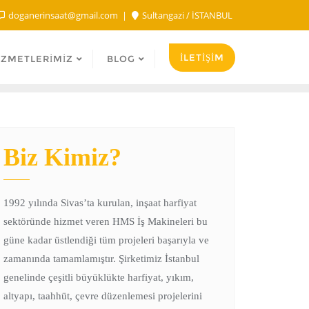
doganerinsaat@gmail.com
Sultangazi / İSTANBUL
İLETİŞİM
IZMETLERIMIZ
BLOG
Biz Kimiz?
1992 yılında Sivas’ta kurulan, inşaat harfiyat
sektöründe hizmet veren HMS İş Makineleri bu
güne kadar üstlendiği tüm projeleri başarıyla ve
zamanında tamamlamıştır. Şirketimiz İstanbul
genelinde çeşitli büyüklükte harfiyat, yıkım,
altyapı, taahhüt, çevre düzenlemesi projelerini