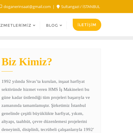
doganerinsaat@gmail.com
Sultangazi / İSTANBUL
İLETİŞİM
IZMETLERIMIZ
BLOG
Biz Kimiz?
1992 yılında Sivas’ta kurulan, inşaat harfiyat
sektöründe hizmet veren HMS İş Makineleri bu
güne kadar üstlendiği tüm projeleri başarıyla ve
zamanında tamamlamıştır. Şirketimiz İstanbul
genelinde çeşitli büyüklükte harfiyat, yıkım,
altyapı, taahhüt, çevre düzenlemesi projelerini
deneyimli, disiplinli, tecrübeli çalışanlarıyla 1992′