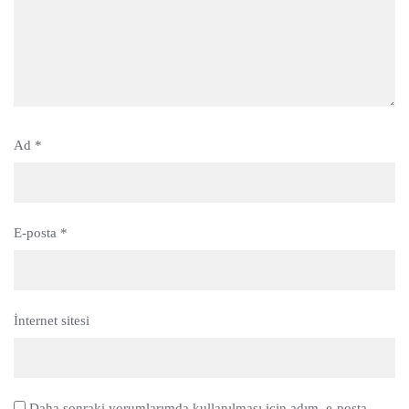
Ad
*
E-posta
*
İnternet sitesi
Daha sonraki yorumlarımda kullanılması için adım, e-posta