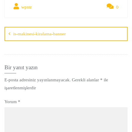
wpntr
0
is-makinesi-kiralama-banner
Bir yanıt yazın
E-posta adresiniz yayınlanmayacak.
Gerekli alanlar
*
ile
işaretlenmişlerdir
Yorum
*