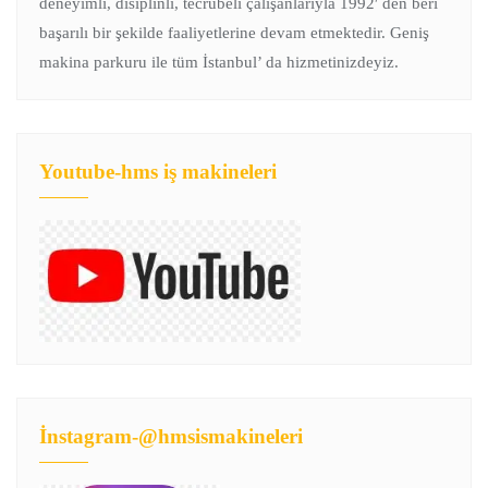
deneyimli, disiplinli, tecrübeli çalışanlarıyla 1992′ den beri
başarılı bir şekilde faaliyetlerine devam etmektedir. Geniş
makina parkuru ile tüm İstanbul’ da hizmetinizdeyiz.
Youtube-hms iş makineleri
İnstagram-@hmsismakineleri