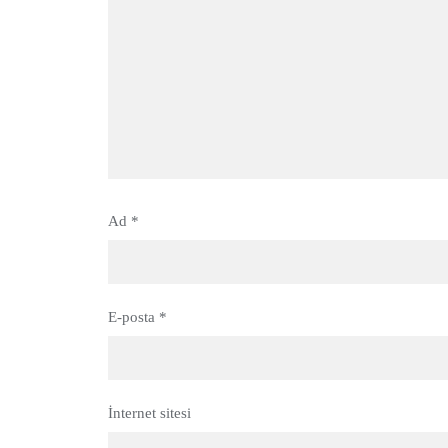
Ad
*
E-posta
*
İnternet sitesi