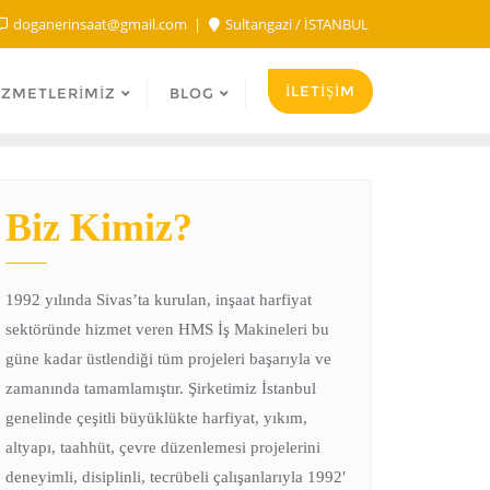
doganerinsaat@gmail.com
Sultangazi / İSTANBUL
İLETİŞİM
IZMETLERIMIZ
BLOG
Biz Kimiz?
1992 yılında Sivas’ta kurulan, inşaat harfiyat
sektöründe hizmet veren HMS İş Makineleri bu
güne kadar üstlendiği tüm projeleri başarıyla ve
zamanında tamamlamıştır. Şirketimiz İstanbul
genelinde çeşitli büyüklükte harfiyat, yıkım,
altyapı, taahhüt, çevre düzenlemesi projelerini
deneyimli, disiplinli, tecrübeli çalışanlarıyla 1992′