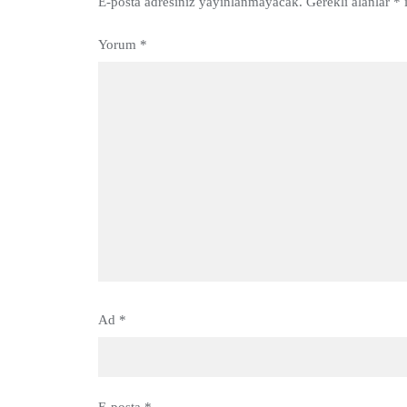
E-posta adresiniz yayınlanmayacak.
Gerekli alanlar
*
i
Yorum
*
Ad
*