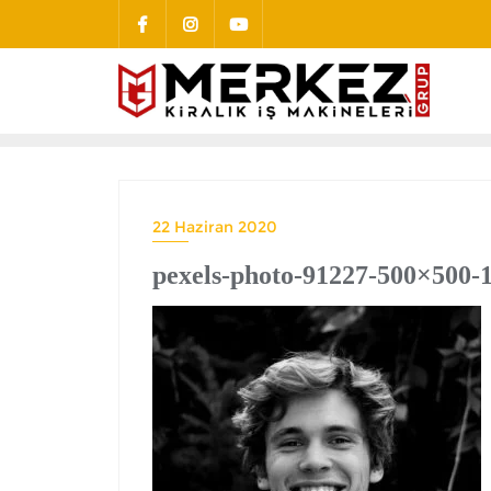
22 Haziran 2020
pexels-photo-91227-500×500-1