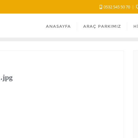
0532 545 50 70
ANASAYFA
ARAÇ PARKIMIZ
H
.jpg