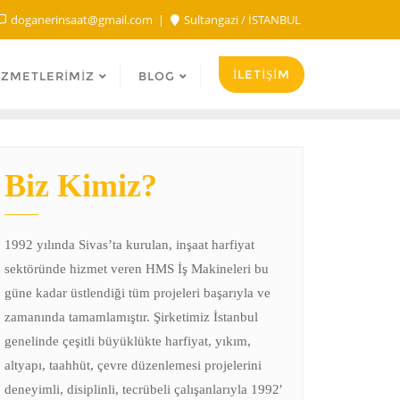
doganerinsaat@gmail.com
Sultangazi / İSTANBUL
İLETİŞİM
IZMETLERIMIZ
BLOG
Biz Kimiz?
1992 yılında Sivas’ta kurulan, inşaat harfiyat
sektöründe hizmet veren HMS İş Makineleri bu
güne kadar üstlendiği tüm projeleri başarıyla ve
zamanında tamamlamıştır. Şirketimiz İstanbul
genelinde çeşitli büyüklükte harfiyat, yıkım,
altyapı, taahhüt, çevre düzenlemesi projelerini
deneyimli, disiplinli, tecrübeli çalışanlarıyla 1992′