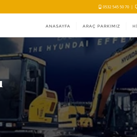
0532 545 50 70
ANASAYFA
ARAÇ PARKIMIZ
H
ı